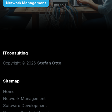
Infrastruktur und Prozesse zu optimieren.
Network Management
Software Development
Services Onsite & Remote
Certifications
IT-Lab Traningscenter
ITconsulting
Copyright © 2026
Stefan Otto
Sitemap
Home
Network Management
Software Development