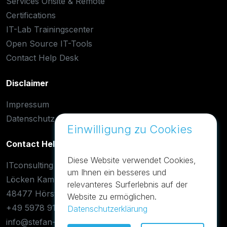
Services Onsite & Remote
Certifications
IT-Lab Trainingscenter
Open Source IT-Tools
Contact Help Desk
Disclaimer
Impressum
Datenschutz
Einwilligung zu Cookies
Contact Help Desk
Diese Website verwendet Cookies,
ITconsulting
um Ihnen ein besseres und
Löcken Kamp 42
relevanteres Surferlebnis auf der
48477 Hörstel-Dreierwalde
Website zu ermöglichen.
+49 5978 9188955
Datenschutzerklärung
info@stefan-otto.de